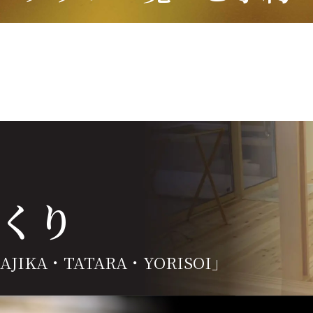
くり
JIKA・TATARA・YORISOI」