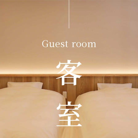
Guest room
客 室