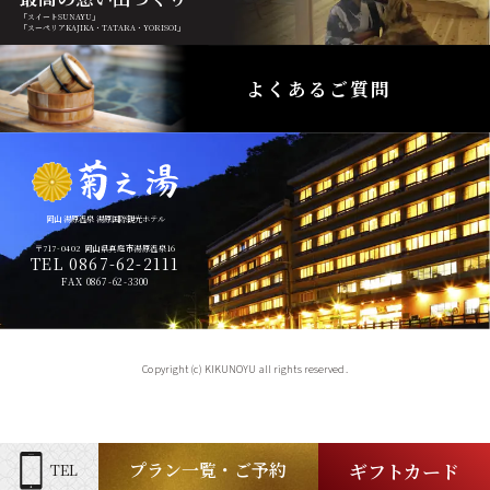
「スイートSUNAYU」
「スーペリアKAJIKA・TATARA・YORISOI」
よくあるご質問
岡山 湯原温泉 湯原国際観光ホテル
〒717-0402 岡山県真庭市湯原温泉16
TEL 0867-62-2111
FAX 0867-62-3300
Copyright (c) KIKUNOYU all rights reserved.
ギフトカード
プラン一覧・ご予約
TEL