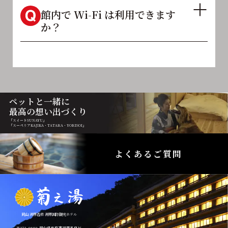
館内で Wi-Fi は利用できます
か？
ペットと一緒に
最高の想い出づくり
「スイートSUNAYU」
「スーペリアKAJIKA・TATARA・YORISOI」
よくあるご質問
岡山 湯原温泉 湯原国際観光ホテル
〒717-0402 岡山県真庭市湯原温泉16