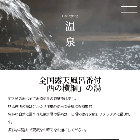
Hot spring
温 泉
全国露天風呂番付
「西の横綱」の湯
菊之湯の湯は全て湯原温泉の源泉掛け流し。
無色透明の湯はアルカリ性単純温泉で美肌にも効果的。
豊かな自然に囲まれた菊之湯の温泉は、
日頃の疲れを癒しリラックスに最適で
す。
多彩な湯巡りで贅沢なお時間をお過ごしください。