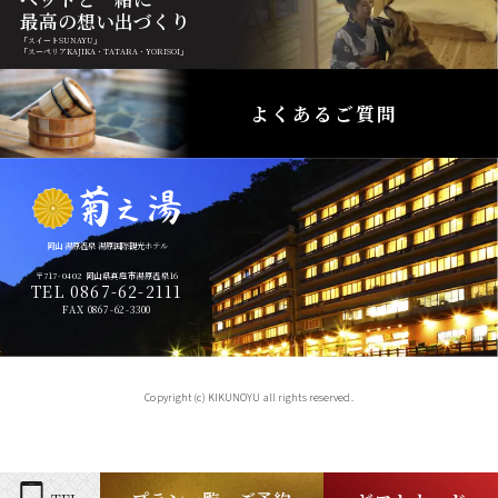
最高の想い出づくり
「スイートSUNAYU」
「スーペリアKAJIKA・TATARA・YORISOI」
よくあるご質問
岡山 湯原温泉 湯原国際観光ホテル
〒717-0402 岡山県真庭市湯原温泉16
TEL 0867-62-2111
FAX 0867-62-3300
Copyright (c) KIKUNOYU all rights reserved.