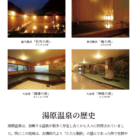
「冠月の湯」
「檜の湯」
露天風呂
貸切風呂
かんげつのゆ
ひのきのゆ
「錦繍の湯」
「神庭の湯」
大浴湯
大浴湯
きんしゅうのゆ
かんばのゆ
湯原温泉の歴史
湯原温泉は、自噴する温泉が数多く存在し古くから人々に利用されていまし
た。
特にこの地域は、古墳時代より「たたら製鉄」の盛んであった所で史跡や