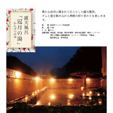
豊かな自然に囲まれて広々とした露天風呂。
ダムと星を眺めながら季節の移り変わりを楽しめま
す。
泉 質：
低張性アルカリ性高温泉
泉 温：
52度
P H 値：
9.23
浴用効能：
神経痛・
筋肉痛・
慢性皮膚病・
慢性消化器病・
慢性リュウマチ・
骨及び関節の運動器障害・
ヒステリー等神経症・
不眠症・
動脈硬化症・
疲労回復