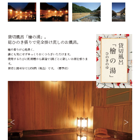
貸切風呂「檜の湯」。
総ひのき張りで完全掛け流しのお風呂。
檜の香りが心地良く、
誰にも気にせずゆっくりおくつろぎいただけます。
使用するたびに貯湯槽から直結で1回ごとに新しいお湯を張りま
す。
貸切１回40分で3,850円（税込）です。（要予約）