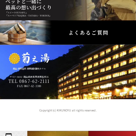
ペットと一緒に
最高の想い出づくり
「スイートSUNAYU」
「スーペリアKAJIKA・TATARA・YORISOI」
よくあるご質問
岡山 湯原温泉 湯原国際観光ホテル
〒717-0402 岡山県真庭市湯原温泉16
TEL 0867-62-2111
FAX 0867-62-3300
Copyright (c) KIKUNOYU all rights reserved.