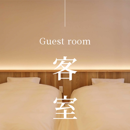
Guest room
客 室