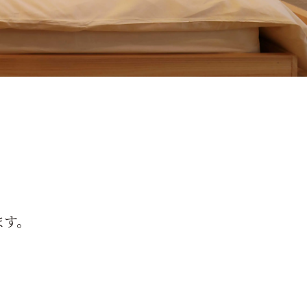
ます。
。