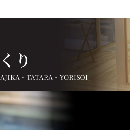
くり
JIKA・TATARA・YORISOI」